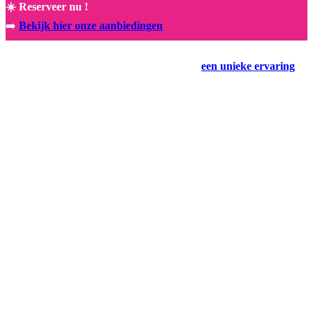
☀️ Reserveer nu !
➡️
Bekijk hier onze aanbiedingen
NIEUW! Exclusieve samenwerking met Rocamadour 🤩
Boek vandaag nog uw vakantie en beleef
een unieke ervaring
.
Boek direct en profiteer van onze aanbiedingen en de laatste
beschikbaarheid! 🚀