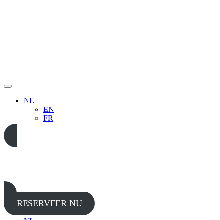
NL
EN
FR
05 65 38 52 37
RESERVEER NU