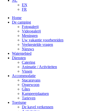
NL
EN
FR
Home
De camping
Fotogalerij
Videogalerij
Meningen
Uw vakantie voorbereiden
Veelgestelde vragen
Nieuws
Watergebied
Diensten
Catering
Animatie / Activiteiten
Vissen
Accommodatie
Stacaravans
Ongewoon
Gîtes
Kampeerplaatsen
Tarieven
Toerisme
De kavel verkennen