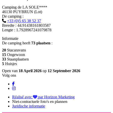
Camping de LA SOLE****
46130 PUYBRUN (Lot)
De camping :
+33 (0)5 65 38 52 37
Breedte : 44.91438161803587
Lengte : 1.7928967241079878
Informatie
De camping heeft
73 plaatsen
:
20
Stacaravans
15
Ongewoon
33
Staanplaatsen
5
Huisjes
Open van
18 April 2026
op
12 September 2026
Volg ons
Réalisé avec
par Horizon Marketing
Niet-contractuele foto's en plannen
Juridische informatie