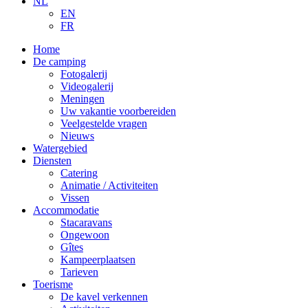
NL
EN
FR
Home
De camping
Fotogalerij
Videogalerij
Meningen
Uw vakantie voorbereiden
Veelgestelde vragen
Nieuws
Watergebied
Diensten
Catering
Animatie / Activiteiten
Vissen
Accommodatie
Stacaravans
Ongewoon
Gîtes
Kampeerplaatsen
Tarieven
Toerisme
De kavel verkennen