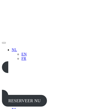
NL
EN
FR
05 65 38 52 37
RESERVEER NU