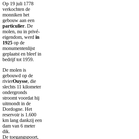
Op 19 juli 1778
verkochten de
monniken het
gebouw aan een
particulier
. De
molen, nu in privé-
eigendom, werd
in
1925
op de
monumentenlijst
geplaatst en bleef in
bedrijf tot 1959.
De molen is
gebouwd op de
rivier
Ouysse
, die
slechts 11 kilometer
ondergronds
stroomt voordat hij
uitmondt in de
Dordogne. Het
reservoir is 1.600
km lang dankzij een
dam van 6 meter
dik.
De toegangspoort,