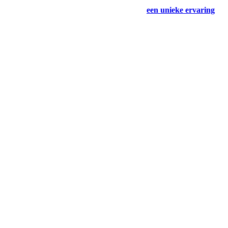
NIEUW! Exclusieve samenwerking met Rocamadour 🤩
Boek vandaag nog uw vakantie en beleef
een unieke ervaring
.
Boek direct en profiteer van onze aanbiedingen en de laatste
beschikbaarheid! 🚀