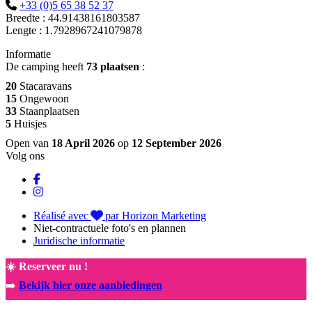
+33 (0)5 65 38 52 37
Breedte : 44.91438161803587
Lengte : 1.7928967241079878
Informatie
De camping heeft
73 plaatsen
:
20
Stacaravans
15
Ongewoon
33
Staanplaatsen
5
Huisjes
Open van
18 April 2026
op
12 September 2026
Volg ons
Réalisé avec
par Horizon Marketing
Niet-contractuele foto's en plannen
Juridische informatie
☀️ Reserveer nu !
➡️
Bekijk hier onze aanbiedingen