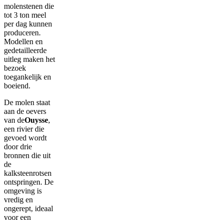
molenstenen die
tot 3 ton meel
per dag kunnen
produceren.
Modellen en
gedetailleerde
uitleg maken het
bezoek
toegankelijk en
boeiend.
De molen staat
aan de oevers
van de
Ouysse
,
een rivier die
gevoed wordt
door drie
bronnen die uit
de
kalksteenrotsen
ontspringen. De
omgeving is
vredig en
ongerept, ideaal
voor een