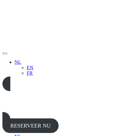
NL
EN
FR
05 65 38 52 37
RESERVEER NU