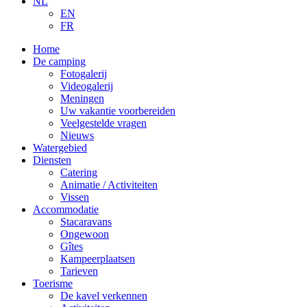
NL
EN
FR
Home
De camping
Fotogalerij
Videogalerij
Meningen
Uw vakantie voorbereiden
Veelgestelde vragen
Nieuws
Watergebied
Diensten
Catering
Animatie / Activiteiten
Vissen
Accommodatie
Stacaravans
Ongewoon
Gîtes
Kampeerplaatsen
Tarieven
Toerisme
De kavel verkennen