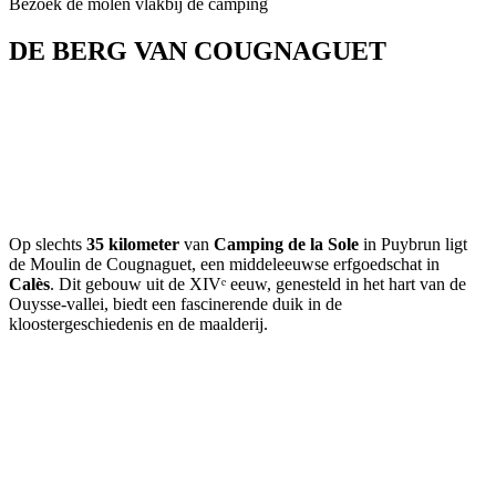
Bezoek de molen vlakbij de camping
DE BERG VAN COUGNAGUET
Op slechts
35 kilometer
van
Camping de la Sole
in Puybrun ligt
de Moulin de Cougnaguet, een middeleeuwse erfgoedschat in
Calès
. Dit gebouw uit de XIVᵉ eeuw, genesteld in het hart van de
Ouysse-vallei, biedt een fascinerende duik in de
kloostergeschiedenis en de maalderij.