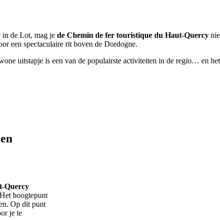
e in de Lot, mag je
de Chemin de fer touristique du Haut-Quercy
nie
oor een spectaculaire rit boven de Dordogne.
wone uitstapje is een van de populairste activiteiten in de regio… en h
 en
ut-Quercy
 Het hoogtepunt
en. Op dit punt
or je te