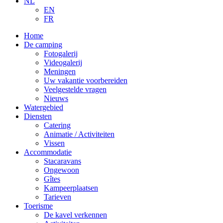
NL
EN
FR
Home
De camping
Fotogalerij
Videogalerij
Meningen
Uw vakantie voorbereiden
Veelgestelde vragen
Nieuws
Watergebied
Diensten
Catering
Animatie / Activiteiten
Vissen
Accommodatie
Stacaravans
Ongewoon
Gîtes
Kampeerplaatsen
Tarieven
Toerisme
De kavel verkennen