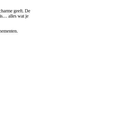
charme geeft. De
is… alles wat je
enementen.