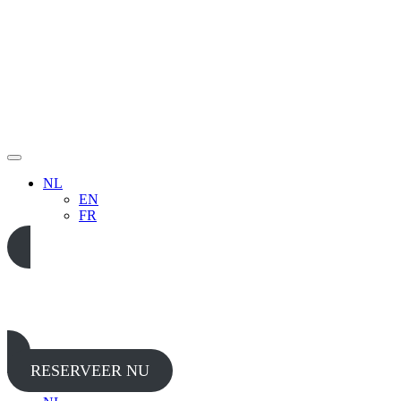
NL
EN
FR
05 65 38 52 37
RESERVEER NU