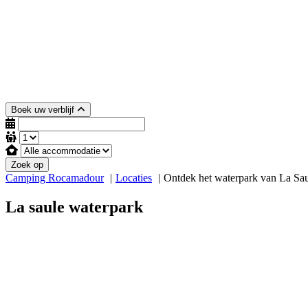
Boek uw verblijf
Zoek op
Camping Rocamadour
Locaties
Ontdek het waterpark van La Sau
La saule waterpark