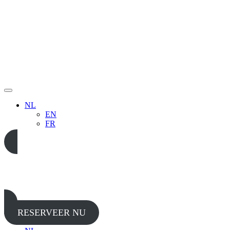
NL
EN
FR
05 65 38 52 37
RESERVEER NU