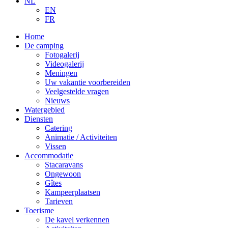
NL
EN
FR
Home
De camping
Fotogalerij
Videogalerij
Meningen
Uw vakantie voorbereiden
Veelgestelde vragen
Nieuws
Watergebied
Diensten
Catering
Animatie / Activiteiten
Vissen
Accommodatie
Stacaravans
Ongewoon
Gîtes
Kampeerplaatsen
Tarieven
Toerisme
De kavel verkennen