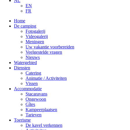
NL
EN
FR
Home
De camping
Fotogalerij
Videogalerij
Meningen
Uw vakantie voorbereiden
Veelgestelde vragen
Nieuws
Watergebied
Diensten
Catering
Animatie / Activiteiten
Vissen
Accommodatie
Stacaravans
Ongewoon
Gîtes
Kampeerplaatsen
Tarieven
Toerisme
De kavel verkennen