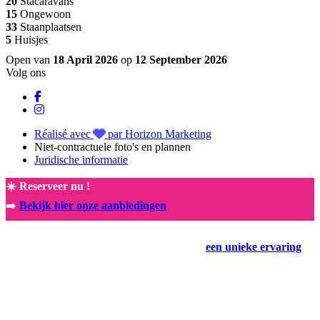
20
Stacaravans
15
Ongewoon
33
Staanplaatsen
5
Huisjes
Open van
18 April 2026
op
12 September 2026
Volg ons
Réalisé avec
par Horizon Marketing
Niet-contractuele foto's en plannen
Juridische informatie
☀️ Reserveer nu !
➡️
Bekijk hier onze aanbiedingen
NIEUW! Exclusieve samenwerking met Rocamadour 🤩
Boek vandaag nog uw vakantie en beleef
een unieke ervaring
.
Boek direct en profiteer van onze aanbiedingen en de laatste
beschikbaarheid! 🚀