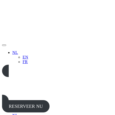
NL
EN
FR
05 65 38 52 37
RESERVEER NU