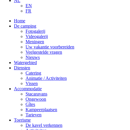
NL
EN
FR
Home
De camping
Fotogalerij
Videogalerij
Meningen
Uw vakantie voorbereiden
Veelgestelde vragen
Nieuws
Watergebied
Diensten
Catering
Animatie / Activiteiten
Vissen
Accommodatie
Stacaravans
Ongewoon
Gîtes
Kampeerplaatsen
Tarieven
Toerisme
De kavel verkennen