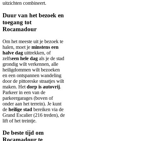
uitzichten combineert.
Duur van het bezoek en
toegang tot
Rocamadour
Om het meeste uit je bezoek te
halen, moet je
minstens een
halve dag
uittrekken, of
zelfs
een hele dag
als je de stad
grondig wilt verkennen, alle
heiligdommen wilt bezoeken
en een ontspannen wandeling
door de pittoreske straatjes wilt
maken. Het
dorp is autovrij
.
Parkeer in een van de
parkeergarages (boven of
onder aan het terrein). Je kunt
de
heilige stad
bereiken via de
Grand Escalier (216 treden), de
lift of het treintje.
De beste tijd om
Rocamadour te