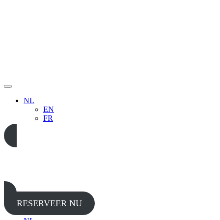
NL
EN
FR
05 65 38 52 37
RESERVEER NU