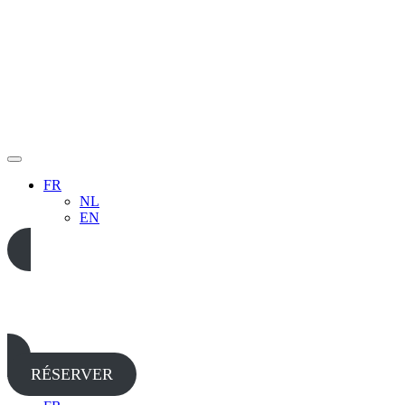
FR
NL
EN
05 65 38 52 37
RÉSERVER