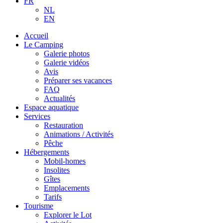
FR
NL
EN
Accueil
Le Camping
Galerie photos
Galerie vidéos
Avis
Préparer ses vacances
FAQ
Actualités
Espace aquatique
Services
Restauration
Animations / Activités
Pêche
Hébergements
Mobil-homes
Insolites
Gîtes
Emplacements
Tarifs
Tourisme
Explorer le Lot