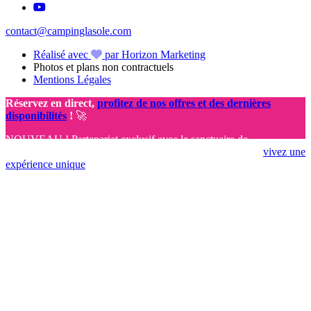
contact@campinglasole.com
Réalisé avec
par Horizon Marketing
Photos et plans non contractuels
Mentions Légales
Réservez en direct,
profitez de nos offres et des dernières
disponibilités
!
🚀
NOUVEAU ! Partenariat exclusif avec le sanctuaire de
Rocamadour 🤩 Réservez vos vacances dès aujourd’hui et
vivez une
expérience unique