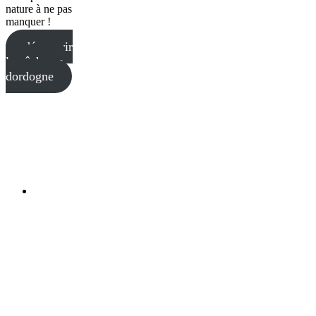
nature à ne pas
manquer !
découvrir
la pêche en
dordogne