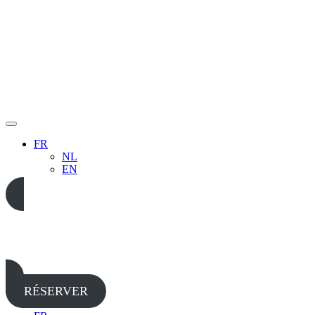
FR
NL
EN
05 65 38 52 37
RÉSERVER