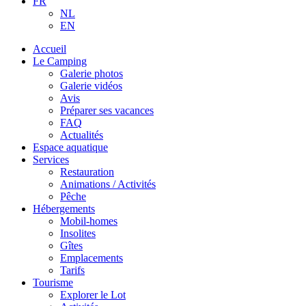
FR
NL
EN
Accueil
Le Camping
Galerie photos
Galerie vidéos
Avis
Préparer ses vacances
FAQ
Actualités
Espace aquatique
Services
Restauration
Animations / Activités
Pêche
Hébergements
Mobil-homes
Insolites
Gîtes
Emplacements
Tarifs
Tourisme
Explorer le Lot