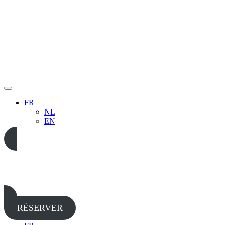
FR
NL
EN
05 65 38 52 37
RÉSERVER