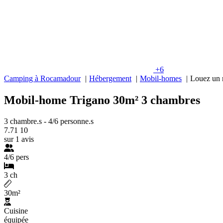
+6
Camping à Rocamadour
Hébergement
Mobil-homes
Louez un 
Mobil-home Trigano 30m² 3 chambres
3 chambre.s
-
4/6 personne.s
7.71
10
sur 1 avis
4/6 pers
3 ch
30m²
Cuisine
équipée