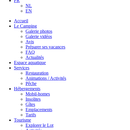
FR
NL
EN
Accueil
Le Camping
Galerie photos
Galerie vidéos
Avis
Préparer ses vacances
FAQ
Actualités
Espace aquatique
Services
Restauration
Animations / Activités
Pêche
Hébergements
Mobil-homes
Insolites
Gîtes
Emplacements
Tarifs
Tourisme
Explorer le Lot