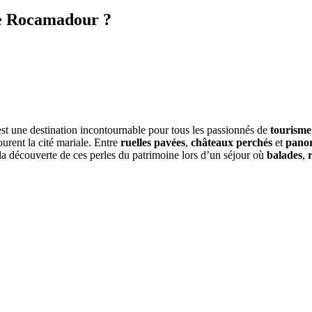
 de Rocamadour ?
st une destination incontournable pour tous les passionnés de
tourisme
urent la cité mariale. Entre
ruelles pavées
,
châteaux perchés
et
panor
 la découverte de ces perles du patrimoine lors d’un séjour où
balades
,