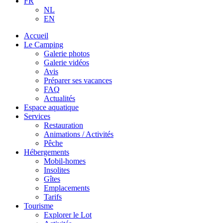
FR
NL
EN
Accueil
Le Camping
Galerie photos
Galerie vidéos
Avis
Préparer ses vacances
FAQ
Actualités
Espace aquatique
Services
Restauration
Animations / Activités
Pêche
Hébergements
Mobil-homes
Insolites
Gîtes
Emplacements
Tarifs
Tourisme
Explorer le Lot