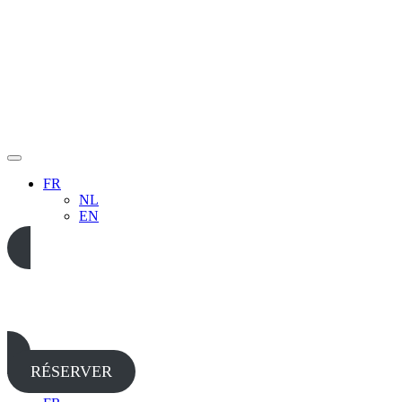
FR
NL
EN
05 65 38 52 37
RÉSERVER