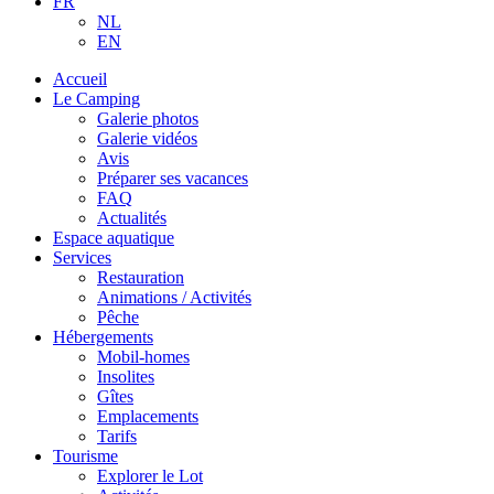
FR
NL
EN
Accueil
Le Camping
Galerie photos
Galerie vidéos
Avis
Préparer ses vacances
FAQ
Actualités
Espace aquatique
Services
Restauration
Animations / Activités
Pêche
Hébergements
Mobil-homes
Insolites
Gîtes
Emplacements
Tarifs
Tourisme
Explorer le Lot