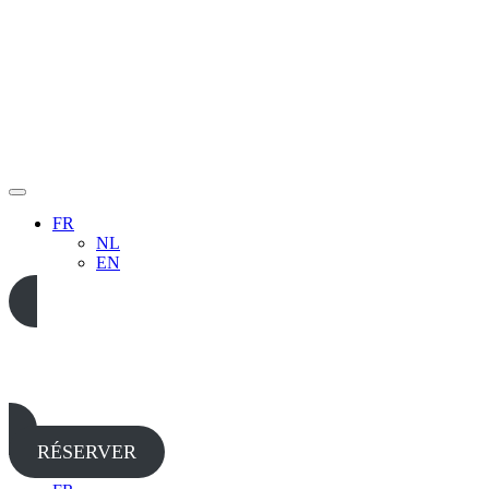
FR
NL
EN
05 65 38 52 37
RÉSERVER