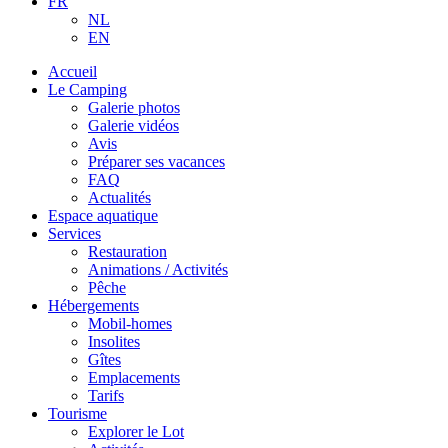
FR
NL
EN
Accueil
Le Camping
Galerie photos
Galerie vidéos
Avis
Préparer ses vacances
FAQ
Actualités
Espace aquatique
Services
Restauration
Animations / Activités
Pêche
Hébergements
Mobil-homes
Insolites
Gîtes
Emplacements
Tarifs
Tourisme
Explorer le Lot