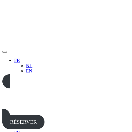
FR
NL
EN
05 65 38 52 37
RÉSERVER