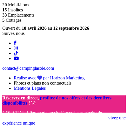
20
Mobil-home
15
Insolites
33
Emplacements
5
Cottages
Ouvert du
18 avril 2026
au
12 septembre 2026
Suivez-nous
contact@campinglasole.com
Réalisé avec
par Horizon Marketing
Photos et plans non contractuels
Mentions Légales
Réservez en direct,
profitez de nos offres et des dernières
disponibilités
!
🚀
NOUVEAU ! Partenariat exclusif avec le sanctuaire de
Rocamadour 🤩 Réservez vos vacances dès aujourd’hui et
vivez une
expérience unique